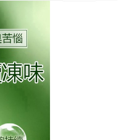
液的方法。
搜尋
搜
尋