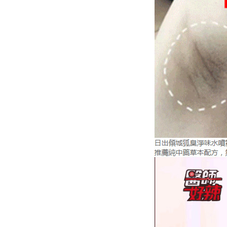
分類
去狐臭方法
去狐臭產品
改善狐臭方法
狐臭噴霧推薦
狐臭淨味液
日出傾城狐臭淨味液噴霧專賣店
男女通用狐臭噴霧推薦日出傾
推薦。